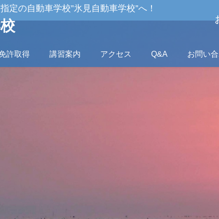
指定の自動車学校”氷見自動車学校”へ！
学校
免許取得
講習案内
アクセス
Q&A
お問い合